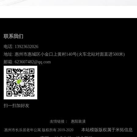
联系我们
电话: 13923632026
地址: 惠州市惠城区小金口上黄村140号(火车北站对面直进500米)
邮箱: 623607482@qq.com
扫一扫加好友
友情链接：
惠阳装潢
本站模版版权属于米拓信息
惠州市长乐居老年公寓 版权所有 2019-2020