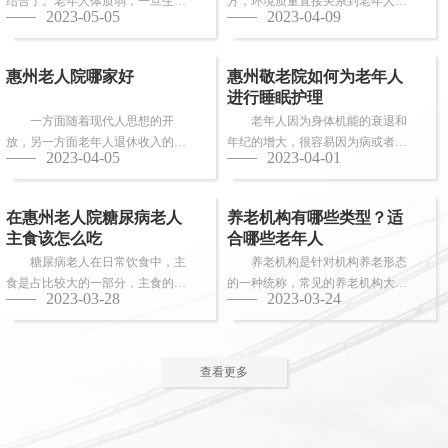
结合了。老年人体质弱，一旦生
方，环境质量直接关系到老年人的
2023-05-05
2023-04-09
病，多数情况下都会面临卧床修
健康长寿。由于老年人适应能力和
养，这时候就需...
抗病能力较...
惠州老人院哪家好
惠州敬老院如何为老年人
进行睡眠护理
一方面随着现代人思想的开
老年人因为身体机能的衰退和
放，另一方面老年人退休收入的稳
年纪的增大，很容易因为病或者各
2023-04-05
2023-04-01
步上升，选择惠州老人院进行疗养
种各样的原因导致失眠、多梦，睡
的老人越来越...
眠质量差等...
在惠州老人院糖尿病老人
养老机构有哪些类型？适
主食该怎么吃
合哪些老年人
糖尿病老人在日常饮食中，主
养老机构是针对机构养老形态
食是占比较大的一部分，主食的选
的一种统称，常见的养老机构大致
2023-03-28
2023-03-24
择对控制血糖水平至关重要。那
有这些类型：养老社区、老年公
么，糖尿病老...
寓、养老院、...
查看更多