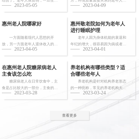
结合了。老年人体质弱，一旦生
方，环境质量直接关系到老年人的
2023-05-05
2023-04-09
病，多数情况下都会面临卧床修
健康长寿。由于老年人适应能力和
养，这时候就需...
抗病能力较...
惠州老人院哪家好
惠州敬老院如何为老年人
进行睡眠护理
一方面随着现代人思想的开
老年人因为身体机能的衰退和
放，另一方面老年人退休收入的稳
年纪的增大，很容易因为病或者各
2023-04-05
2023-04-01
步上升，选择惠州老人院进行疗养
种各样的原因导致失眠、多梦，睡
的老人越来越...
眠质量差等...
在惠州老人院糖尿病老人
养老机构有哪些类型？适
主食该怎么吃
合哪些老年人
糖尿病老人在日常饮食中，主
养老机构是针对机构养老形态
食是占比较大的一部分，主食的选
的一种统称，常见的养老机构大致
2023-03-28
2023-03-24
择对控制血糖水平至关重要。那
有这些类型：养老社区、老年公
么，糖尿病老...
寓、养老院、...
查看更多