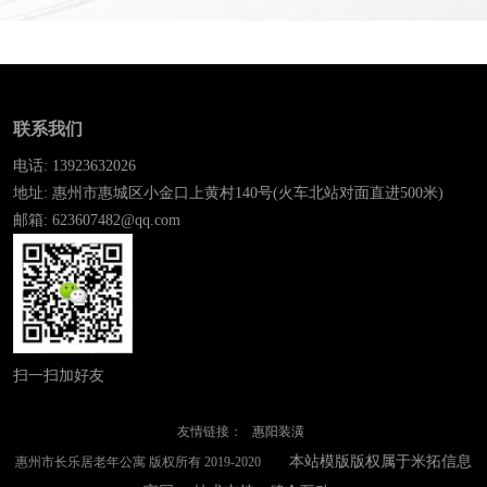
联系我们
电话: 13923632026
地址: 惠州市惠城区小金口上黄村140号(火车北站对面直进500米)
邮箱: 623607482@qq.com
扫一扫加好友
友情链接：
惠阳装潢
本站模版版权属于米拓信息
惠州市长乐居老年公寓 版权所有 2019-2020