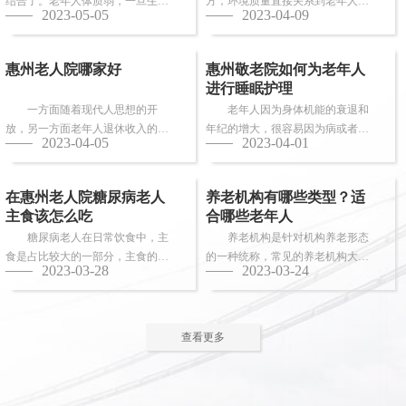
结合了。老年人体质弱，一旦生
方，环境质量直接关系到老年人的
2023-05-05
2023-04-09
病，多数情况下都会面临卧床修
健康长寿。由于老年人适应能力和
养，这时候就需...
抗病能力较...
惠州老人院哪家好
惠州敬老院如何为老年人
进行睡眠护理
一方面随着现代人思想的开
老年人因为身体机能的衰退和
放，另一方面老年人退休收入的稳
年纪的增大，很容易因为病或者各
2023-04-05
2023-04-01
步上升，选择惠州老人院进行疗养
种各样的原因导致失眠、多梦，睡
的老人越来越...
眠质量差等...
在惠州老人院糖尿病老人
养老机构有哪些类型？适
主食该怎么吃
合哪些老年人
糖尿病老人在日常饮食中，主
养老机构是针对机构养老形态
食是占比较大的一部分，主食的选
的一种统称，常见的养老机构大致
2023-03-28
2023-03-24
择对控制血糖水平至关重要。那
有这些类型：养老社区、老年公
么，糖尿病老...
寓、养老院、...
查看更多