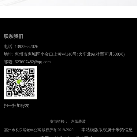
联系我们
电话: 13923632026
地址: 惠州市惠城区小金口上黄村140号(火车北站对面直进500米)
邮箱: 623607482@qq.com
扫一扫加好友
友情链接：
惠阳装潢
本站模版版权属于米拓信息
惠州市长乐居老年公寓 版权所有 2019-2020