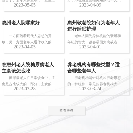
结合了。老年人体质弱，一旦生
方，环境质量直接关系到老年人的
2023-05-05
2023-04-09
病，多数情况下都会面临卧床修
健康长寿。由于老年人适应能力和
养，这时候就需...
抗病能力较...
惠州老人院哪家好
惠州敬老院如何为老年人
进行睡眠护理
一方面随着现代人思想的开
老年人因为身体机能的衰退和
放，另一方面老年人退休收入的稳
年纪的增大，很容易因为病或者各
2023-04-05
2023-04-01
步上升，选择惠州老人院进行疗养
种各样的原因导致失眠、多梦，睡
的老人越来越...
眠质量差等...
在惠州老人院糖尿病老人
养老机构有哪些类型？适
主食该怎么吃
合哪些老年人
糖尿病老人在日常饮食中，主
养老机构是针对机构养老形态
食是占比较大的一部分，主食的选
的一种统称，常见的养老机构大致
2023-03-28
2023-03-24
择对控制血糖水平至关重要。那
有这些类型：养老社区、老年公
么，糖尿病老...
寓、养老院、...
查看更多