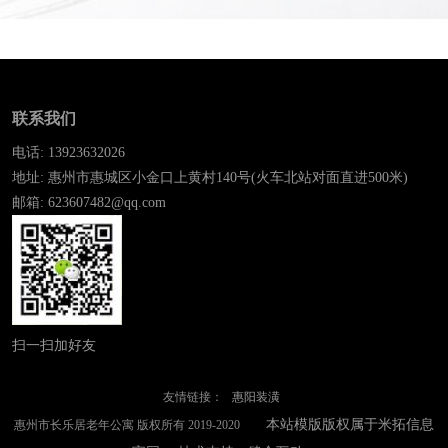
联系我们
电话: 13923632026
地址: 惠州市惠城区小金口上黄村140号(火车北站对面直进500米)
邮箱: 623607482@qq.com
扫一扫加好友
友情链接：
惠阳装潢
本站模版版权属于米拓信息
惠州市长乐居老年公寓 版权所有 2019-2020