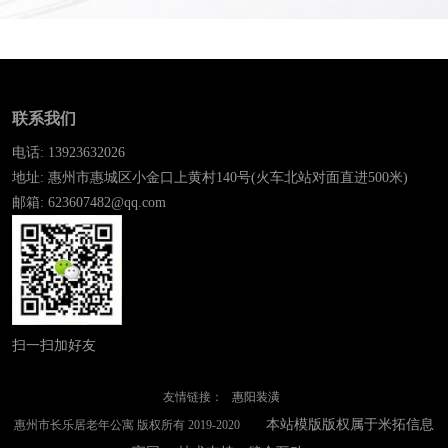
联系我们
电话: 13923632026
地址: 惠州市惠城区小金口上黄村140号(火车北站对面直进500米)
邮箱: 623607482@qq.com
扫一扫加好友
友情链接：
惠阳装潢
本站模版版权属于米拓信息
惠州市长乐居老年公寓 版权所有 2019-2020