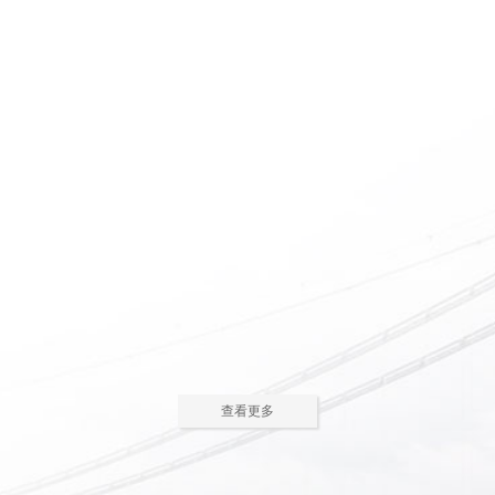
惠州养老院怎么护理瘫痪
惠州老人院如何安排老年
老人
人的居住环境
现在多数的养老院都已是医养
老人院是老年人休息睡觉的地
结合了。老年人体质弱，一旦生
方，环境质量直接关系到老年人的
2023-05-05
2023-04-09
病，多数情况下都会面临卧床修
健康长寿。由于老年人适应能力和
养，这时候就需...
抗病能力较...
惠州老人院哪家好
惠州敬老院如何为老年人
进行睡眠护理
一方面随着现代人思想的开
老年人因为身体机能的衰退和
放，另一方面老年人退休收入的稳
年纪的增大，很容易因为病或者各
2023-04-05
2023-04-01
步上升，选择惠州老人院进行疗养
种各样的原因导致失眠、多梦，睡
的老人越来越...
眠质量差等...
在惠州老人院糖尿病老人
养老机构有哪些类型？适
主食该怎么吃
合哪些老年人
糖尿病老人在日常饮食中，主
养老机构是针对机构养老形态
查看更多
食是占比较大的一部分，主食的选
的一种统称，常见的养老机构大致
2023-03-28
2023-03-24
择对控制血糖水平至关重要。那
有这些类型：养老社区、老年公
么，糖尿病老...
寓、养老院、...