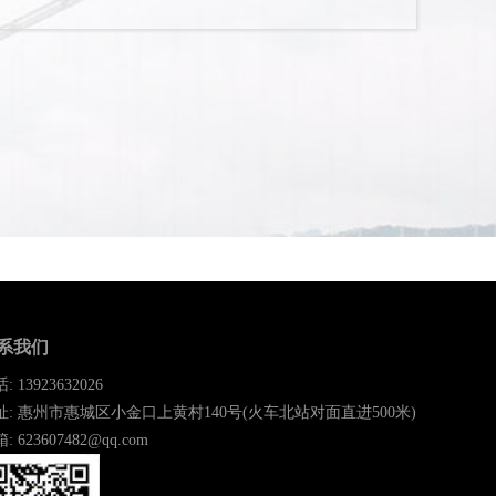
系我们
: 13923632026
址: 惠州市惠城区小金口上黄村140号(火车北站对面直进500米)
: 623607482@qq.com