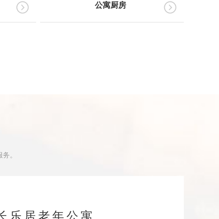
公寓厨房
服务。
长乐居老年公寓