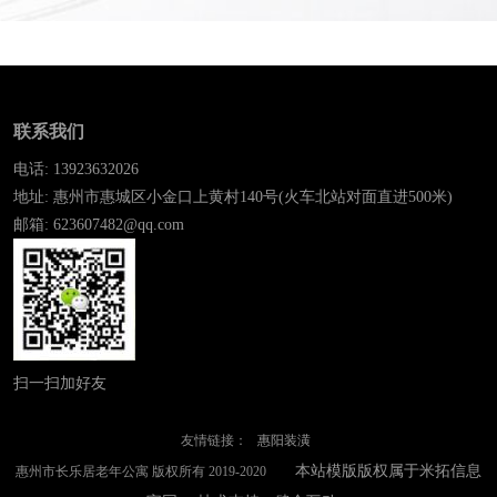
联系我们
电话: 13923632026
地址: 惠州市惠城区小金口上黄村140号(火车北站对面直进500米)
邮箱: 623607482@qq.com
扫一扫加好友
友情链接：
惠阳装潢
本站模版版权属于米拓信息
惠州市长乐居老年公寓 版权所有 2019-2020