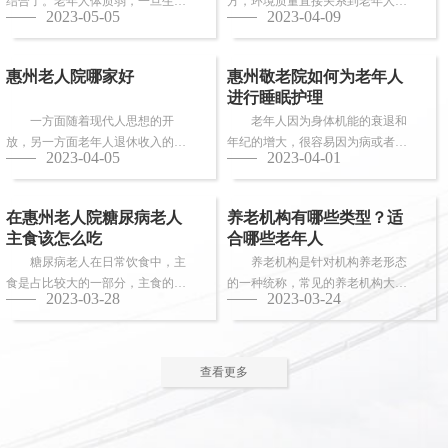
结合了。老年人体质弱，一旦生
方，环境质量直接关系到老年人的
2023-05-05
2023-04-09
病，多数情况下都会面临卧床修
健康长寿。由于老年人适应能力和
养，这时候就需...
抗病能力较...
惠州老人院哪家好
惠州敬老院如何为老年人
进行睡眠护理
一方面随着现代人思想的开
老年人因为身体机能的衰退和
放，另一方面老年人退休收入的稳
年纪的增大，很容易因为病或者各
2023-04-05
2023-04-01
步上升，选择惠州老人院进行疗养
种各样的原因导致失眠、多梦，睡
的老人越来越...
眠质量差等...
在惠州老人院糖尿病老人
养老机构有哪些类型？适
主食该怎么吃
合哪些老年人
糖尿病老人在日常饮食中，主
养老机构是针对机构养老形态
食是占比较大的一部分，主食的选
的一种统称，常见的养老机构大致
2023-03-28
2023-03-24
择对控制血糖水平至关重要。那
有这些类型：养老社区、老年公
么，糖尿病老...
寓、养老院、...
查看更多