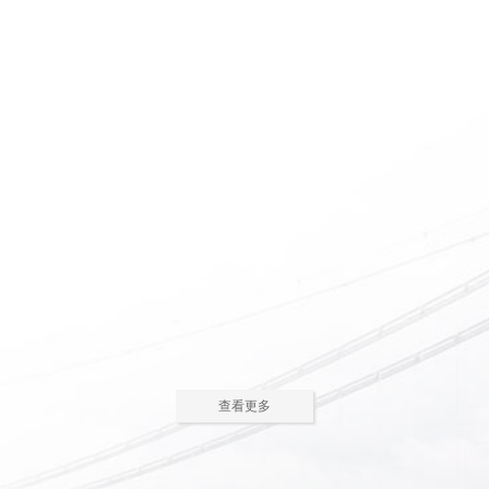
惠州养老院怎么护理瘫痪
惠州老人院如何安排老年
老人
人的居住环境
现在多数的养老院都已是医养
老人院是老年人休息睡觉的地
结合了。老年人体质弱，一旦生
方，环境质量直接关系到老年人的
2023-05-05
2023-04-09
病，多数情况下都会面临卧床修
健康长寿。由于老年人适应能力和
养，这时候就需...
抗病能力较...
惠州老人院哪家好
惠州敬老院如何为老年人
进行睡眠护理
一方面随着现代人思想的开
老年人因为身体机能的衰退和
放，另一方面老年人退休收入的稳
年纪的增大，很容易因为病或者各
2023-04-05
2023-04-01
步上升，选择惠州老人院进行疗养
种各样的原因导致失眠、多梦，睡
的老人越来越...
眠质量差等...
在惠州老人院糖尿病老人
养老机构有哪些类型？适
主食该怎么吃
合哪些老年人
糖尿病老人在日常饮食中，主
养老机构是针对机构养老形态
查看更多
食是占比较大的一部分，主食的选
的一种统称，常见的养老机构大致
2023-03-28
2023-03-24
择对控制血糖水平至关重要。那
有这些类型：养老社区、老年公
么，糖尿病老...
寓、养老院、...