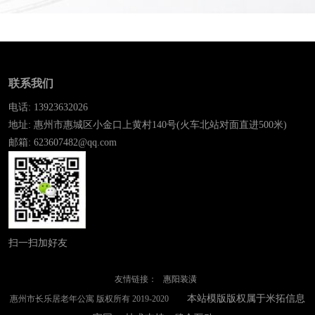
联系我们
电话: 13923632026
地址: 惠州市惠城区小金口上黄村140号(火车北站对面直进500米)
邮箱: 623607482@qq.com
扫一扫加好友
友情链接：
惠阳装潢
本站模版版权属于米拓信息
惠州市长乐居老年公寓 版权所有 2019-2020