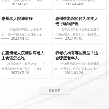
结合了。老年人体质弱，一旦生
方，环境质量直接关系到老年人的
2023-05-05
2023-04-09
病，多数情况下都会面临卧床修
健康长寿。由于老年人适应能力和
养，这时候就需...
抗病能力较...
惠州老人院哪家好
惠州敬老院如何为老年人
进行睡眠护理
一方面随着现代人思想的开
老年人因为身体机能的衰退和
放，另一方面老年人退休收入的稳
年纪的增大，很容易因为病或者各
2023-04-05
2023-04-01
步上升，选择惠州老人院进行疗养
种各样的原因导致失眠、多梦，睡
的老人越来越...
眠质量差等...
在惠州老人院糖尿病老人
养老机构有哪些类型？适
主食该怎么吃
合哪些老年人
糖尿病老人在日常饮食中，主
养老机构是针对机构养老形态
食是占比较大的一部分，主食的选
的一种统称，常见的养老机构大致
2023-03-28
2023-03-24
择对控制血糖水平至关重要。那
有这些类型：养老社区、老年公
么，糖尿病老...
寓、养老院、...
查看更多