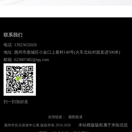
联系我们
电话: 13923632026
地址: 惠州市惠城区小金口上黄村140号(火车北站对面直进500米)
邮箱: 623607482@qq.com
扫一扫加好友
友情链接：
惠阳装潢
本站模版版权属于米拓信息
惠州市长乐居老年公寓 版权所有 2019-2020