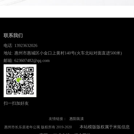
联系我们
电话: 13923632026
地址: 惠州市惠城区小金口上黄村140号(火车北站对面直进500米)
邮箱: 623607482@qq.com
扫一扫加好友
友情链接：
惠阳装潢
本站模版版权属于米拓信息
惠州市长乐居老年公寓 版权所有 2019-2020