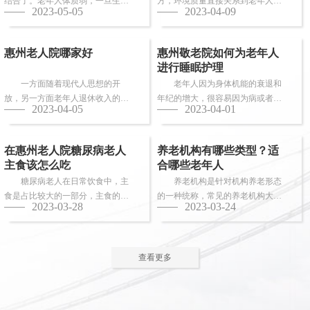
结合了。老年人体质弱，一旦生
方，环境质量直接关系到老年人的
2023-05-05
2023-04-09
病，多数情况下都会面临卧床修
健康长寿。由于老年人适应能力和
养，这时候就需...
抗病能力较...
惠州老人院哪家好
惠州敬老院如何为老年人
进行睡眠护理
一方面随着现代人思想的开
老年人因为身体机能的衰退和
放，另一方面老年人退休收入的稳
年纪的增大，很容易因为病或者各
2023-04-05
2023-04-01
步上升，选择惠州老人院进行疗养
种各样的原因导致失眠、多梦，睡
的老人越来越...
眠质量差等...
在惠州老人院糖尿病老人
养老机构有哪些类型？适
主食该怎么吃
合哪些老年人
糖尿病老人在日常饮食中，主
养老机构是针对机构养老形态
食是占比较大的一部分，主食的选
的一种统称，常见的养老机构大致
2023-03-28
2023-03-24
择对控制血糖水平至关重要。那
有这些类型：养老社区、老年公
么，糖尿病老...
寓、养老院、...
查看更多