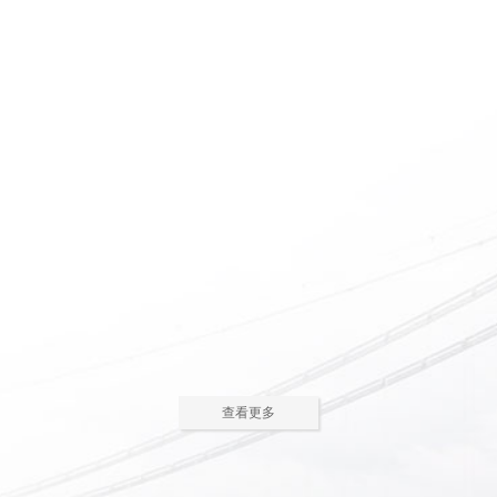
惠州养老院怎么护理瘫痪
惠州老人院如何安排老年
老人
人的居住环境
现在多数的养老院都已是医养
老人院是老年人休息睡觉的地
结合了。老年人体质弱，一旦生
方，环境质量直接关系到老年人的
2023-05-05
2023-04-09
病，多数情况下都会面临卧床修
健康长寿。由于老年人适应能力和
养，这时候就需...
抗病能力较...
惠州老人院哪家好
惠州敬老院如何为老年人
进行睡眠护理
一方面随着现代人思想的开
老年人因为身体机能的衰退和
放，另一方面老年人退休收入的稳
年纪的增大，很容易因为病或者各
2023-04-05
2023-04-01
步上升，选择惠州老人院进行疗养
种各样的原因导致失眠、多梦，睡
的老人越来越...
眠质量差等...
在惠州老人院糖尿病老人
养老机构有哪些类型？适
主食该怎么吃
合哪些老年人
糖尿病老人在日常饮食中，主
养老机构是针对机构养老形态
查看更多
食是占比较大的一部分，主食的选
的一种统称，常见的养老机构大致
2023-03-28
2023-03-24
择对控制血糖水平至关重要。那
有这些类型：养老社区、老年公
么，糖尿病老...
寓、养老院、...