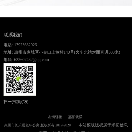
联系我们
电话: 13923632026
地址: 惠州市惠城区小金口上黄村140号(火车北站对面直进500米)
邮箱: 623607482@qq.com
扫一扫加好友
友情链接：
惠阳装潢
本站模版版权属于米拓信息
惠州市长乐居老年公寓 版权所有 2019-2020