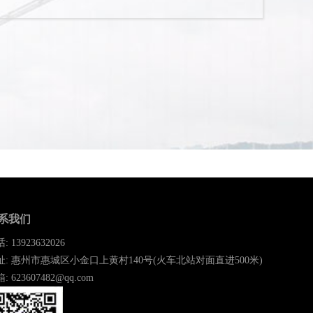
系我们
: 13923632026
址: 惠州市惠城区小金口上黄村140号(火车北站对面直进500米)
: 623607482@qq.com