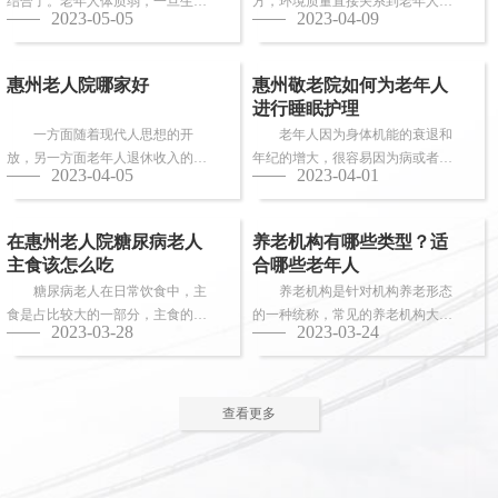
结合了。老年人体质弱，一旦生
方，环境质量直接关系到老年人的
2023-05-05
2023-04-09
病，多数情况下都会面临卧床修
健康长寿。由于老年人适应能力和
养，这时候就需...
抗病能力较...
惠州老人院哪家好
惠州敬老院如何为老年人
进行睡眠护理
一方面随着现代人思想的开
老年人因为身体机能的衰退和
放，另一方面老年人退休收入的稳
年纪的增大，很容易因为病或者各
2023-04-05
2023-04-01
步上升，选择惠州老人院进行疗养
种各样的原因导致失眠、多梦，睡
的老人越来越...
眠质量差等...
在惠州老人院糖尿病老人
养老机构有哪些类型？适
主食该怎么吃
合哪些老年人
糖尿病老人在日常饮食中，主
养老机构是针对机构养老形态
食是占比较大的一部分，主食的选
的一种统称，常见的养老机构大致
2023-03-28
2023-03-24
择对控制血糖水平至关重要。那
有这些类型：养老社区、老年公
么，糖尿病老...
寓、养老院、...
查看更多