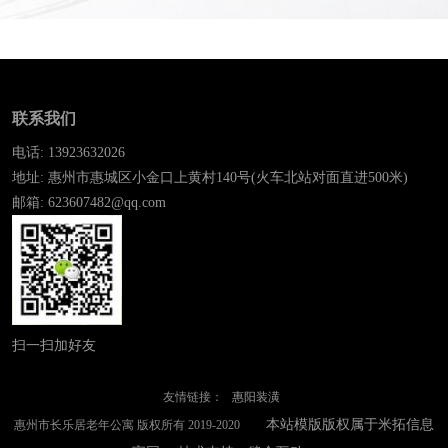
联系我们
电话: 13923632026
地址: 惠州市惠城区小金口上黄村140号(火车北站对面直进500米)
邮箱: 623607482@qq.com
扫一扫加好友
友情链接：
惠阳装潢
本站模版版权属于米拓信息
惠州市长乐居老年公寓 版权所有 2019-2020