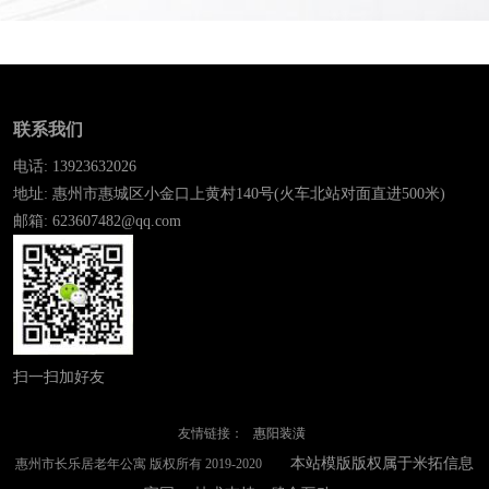
联系我们
电话: 13923632026
地址: 惠州市惠城区小金口上黄村140号(火车北站对面直进500米)
邮箱: 623607482@qq.com
扫一扫加好友
友情链接：
惠阳装潢
本站模版版权属于米拓信息
惠州市长乐居老年公寓 版权所有 2019-2020