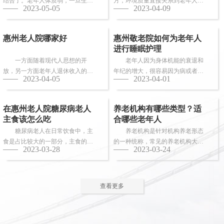
结合了。老年人体质弱，一旦生
方，环境质量直接关系到老年人的
2023-05-05
2023-04-09
病，多数情况下都会面临卧床修
健康长寿。由于老年人适应能力和
养，这时候就需...
抗病能力较...
惠州老人院哪家好
惠州敬老院如何为老年人
进行睡眠护理
一方面随着现代人思想的开
老年人因为身体机能的衰退和
放，另一方面老年人退休收入的稳
年纪的增大，很容易因为病或者各
2023-04-05
2023-04-01
步上升，选择惠州老人院进行疗养
种各样的原因导致失眠、多梦，睡
的老人越来越...
眠质量差等...
在惠州老人院糖尿病老人
养老机构有哪些类型？适
主食该怎么吃
合哪些老年人
糖尿病老人在日常饮食中，主
养老机构是针对机构养老形态
食是占比较大的一部分，主食的选
的一种统称，常见的养老机构大致
2023-03-28
2023-03-24
择对控制血糖水平至关重要。那
有这些类型：养老社区、老年公
么，糖尿病老...
寓、养老院、...
查看更多