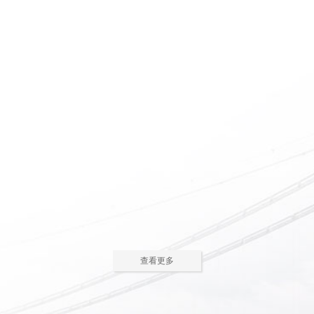
惠州养老院怎么护理瘫痪
惠州老人院如何安排老年
老人
人的居住环境
现在多数的养老院都已是医养
老人院是老年人休息睡觉的地
结合了。老年人体质弱，一旦生
方，环境质量直接关系到老年人的
2023-05-05
2023-04-09
病，多数情况下都会面临卧床修
健康长寿。由于老年人适应能力和
养，这时候就需...
抗病能力较...
惠州老人院哪家好
惠州敬老院如何为老年人
进行睡眠护理
一方面随着现代人思想的开
老年人因为身体机能的衰退和
放，另一方面老年人退休收入的稳
年纪的增大，很容易因为病或者各
2023-04-05
2023-04-01
步上升，选择惠州老人院进行疗养
种各样的原因导致失眠、多梦，睡
的老人越来越...
眠质量差等...
在惠州老人院糖尿病老人
养老机构有哪些类型？适
主食该怎么吃
合哪些老年人
糖尿病老人在日常饮食中，主
养老机构是针对机构养老形态
查看更多
食是占比较大的一部分，主食的选
的一种统称，常见的养老机构大致
2023-03-28
2023-03-24
择对控制血糖水平至关重要。那
有这些类型：养老社区、老年公
么，糖尿病老...
寓、养老院、...