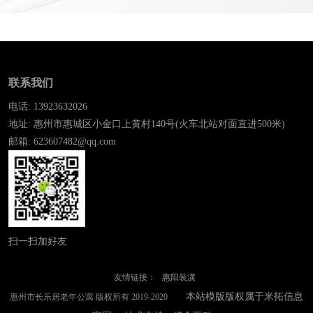
联系我们
电话: 13923632026
地址: 惠州市惠城区小金口上黄村140号(火车北站对面直进500米)
邮箱: 623607482@qq.com
扫一扫加好友
友情链接：
惠阳装潢
本站模版版权属于米拓信息
惠州市长乐居老年公寓 版权所有 2019-2020