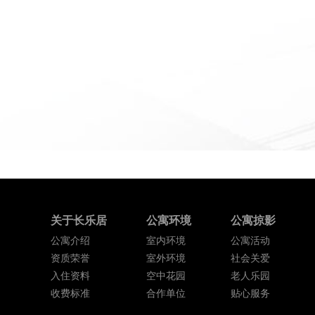
在惠州老人院糖尿病老人主食该怎么吃
糖尿病老人在日常饮食中，主食是占比较大的一部分，主
至关重要。那么，糖尿病老...
2023-03-28
关于长乐居
公寓环境
公寓掠影
公寓介绍
室内环境
公寓活动
资质荣誉
室外环境
社会关爱
入住资料
空中花园
老人乐园
收费标准
合作单位
贴心服务