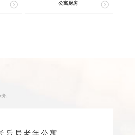
公寓厨房
服务。
长乐居老年公寓