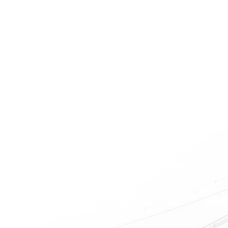
惠州老人院如何安排老年人
旦生病，多数情况下都会
老人院是老年人休息睡觉的地
年人适应能力和抗病能力较...
2023-04-09
惠州敬老院如何为老年人进
的稳步上升，选择惠州老
老年人因为身体机能的衰退和
失眠、多梦，睡眠质量差等...
2023-04-01