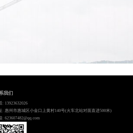
哪些老年人
的一种统称，常见的养老机构大致有这些类型：养老
系我们
: 13923632026
址: 惠州市惠城区小金口上黄村140号(火车北站对面直进500米)
: 623607482@qq.com