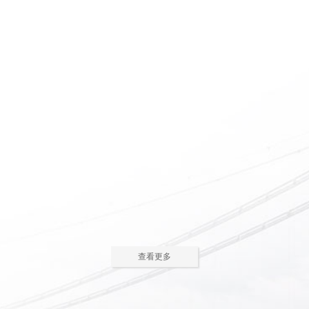
惠州养老院怎么护理瘫痪
惠州老人院如何安排老年
老人
人的居住环境
现在多数的养老院都已是医养
老人院是老年人休息睡觉的地
结合了。老年人体质弱，一旦生
方，环境质量直接关系到老年人的
2023-05-05
2023-04-09
病，多数情况下都会面临卧床修
健康长寿。由于老年人适应能力和
养，这时候就需...
抗病能力较...
惠州老人院哪家好
惠州敬老院如何为老年人
进行睡眠护理
一方面随着现代人思想的开
老年人因为身体机能的衰退和
放，另一方面老年人退休收入的稳
年纪的增大，很容易因为病或者各
2023-04-05
2023-04-01
步上升，选择惠州老人院进行疗养
种各样的原因导致失眠、多梦，睡
的老人越来越...
眠质量差等...
在惠州老人院糖尿病老人
养老机构有哪些类型？适
主食该怎么吃
合哪些老年人
糖尿病老人在日常饮食中，主
养老机构是针对机构养老形态
查看更多
食是占比较大的一部分，主食的选
的一种统称，常见的养老机构大致
2023-03-28
2023-03-24
择对控制血糖水平至关重要。那
有这些类型：养老社区、老年公
么，糖尿病老...
寓、养老院、...