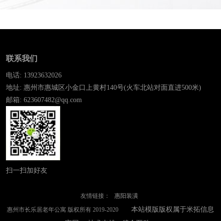
联系我们
电话: 13923632026
地址: 惠州市惠城区小金口上黄村140号(火车北站对面直进500米)
邮箱: 623607482@qq.com
扫一扫加好友
友情链接：
惠阳装潢
本站模版版权属于米拓信息
惠州市长乐居老年公寓 版权所有 2019-2020