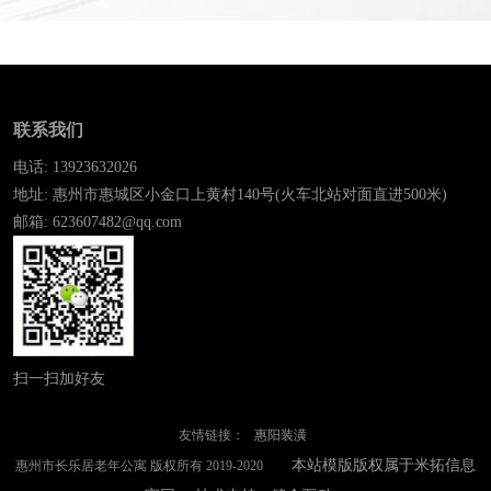
联系我们
电话: 13923632026
地址: 惠州市惠城区小金口上黄村140号(火车北站对面直进500米)
邮箱: 623607482@qq.com
扫一扫加好友
友情链接：
惠阳装潢
本站模版版权属于米拓信息
惠州市长乐居老年公寓 版权所有 2019-2020