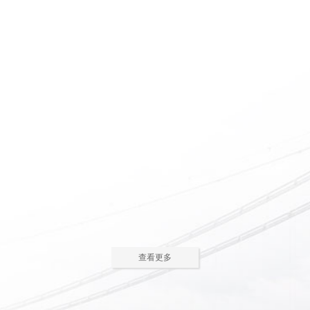
惠州养老院怎么护理瘫痪
惠州老人院如何安排老年
老人
人的居住环境
现在多数的养老院都已是医养
老人院是老年人休息睡觉的地
结合了。老年人体质弱，一旦生
方，环境质量直接关系到老年人的
2023-05-05
2023-04-09
病，多数情况下都会面临卧床修
健康长寿。由于老年人适应能力和
养，这时候就需...
抗病能力较...
惠州老人院哪家好
惠州敬老院如何为老年人
进行睡眠护理
一方面随着现代人思想的开
老年人因为身体机能的衰退和
放，另一方面老年人退休收入的稳
年纪的增大，很容易因为病或者各
2023-04-05
2023-04-01
步上升，选择惠州老人院进行疗养
种各样的原因导致失眠、多梦，睡
的老人越来越...
眠质量差等...
在惠州老人院糖尿病老人
养老机构有哪些类型？适
主食该怎么吃
合哪些老年人
糖尿病老人在日常饮食中，主
养老机构是针对机构养老形态
查看更多
食是占比较大的一部分，主食的选
的一种统称，常见的养老机构大致
2023-03-28
2023-03-24
择对控制血糖水平至关重要。那
有这些类型：养老社区、老年公
么，糖尿病老...
寓、养老院、...