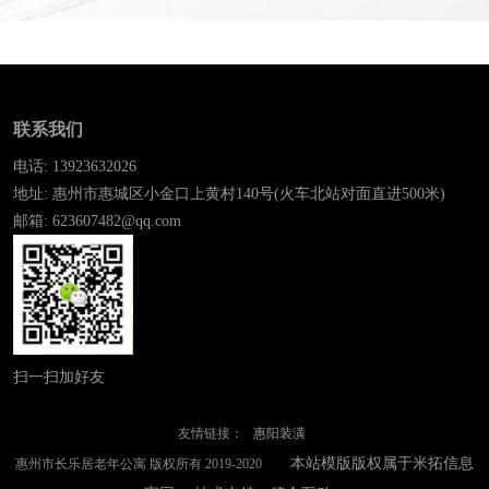
联系我们
电话: 13923632026
地址: 惠州市惠城区小金口上黄村140号(火车北站对面直进500米)
邮箱: 623607482@qq.com
扫一扫加好友
友情链接：
惠阳装潢
本站模版版权属于米拓信息
惠州市长乐居老年公寓 版权所有 2019-2020