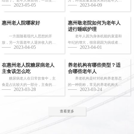
结合了。老年人体质弱，一旦生
方，环境质量直接关系到老年人的
2023-05-05
2023-04-09
病，多数情况下都会面临卧床修
健康长寿。由于老年人适应能力和
养，这时候就需...
抗病能力较...
惠州老人院哪家好
惠州敬老院如何为老年人
进行睡眠护理
一方面随着现代人思想的开
老年人因为身体机能的衰退和
放，另一方面老年人退休收入的稳
年纪的增大，很容易因为病或者各
2023-04-05
2023-04-01
步上升，选择惠州老人院进行疗养
种各样的原因导致失眠、多梦，睡
的老人越来越...
眠质量差等...
在惠州老人院糖尿病老人
养老机构有哪些类型？适
主食该怎么吃
合哪些老年人
糖尿病老人在日常饮食中，主
养老机构是针对机构养老形态
食是占比较大的一部分，主食的选
的一种统称，常见的养老机构大致
2023-03-28
2023-03-24
择对控制血糖水平至关重要。那
有这些类型：养老社区、老年公
么，糖尿病老...
寓、养老院、...
查看更多