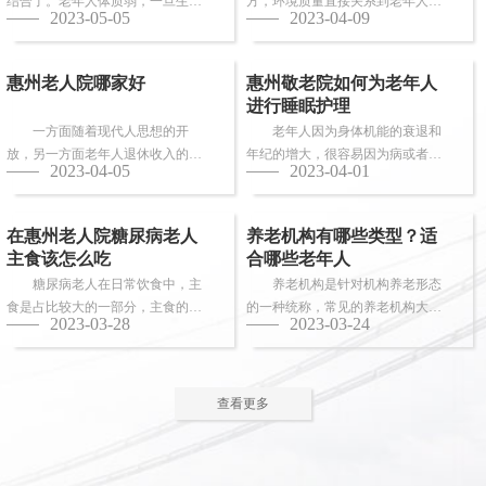
结合了。老年人体质弱，一旦生
方，环境质量直接关系到老年人的
2023-05-05
2023-04-09
病，多数情况下都会面临卧床修
健康长寿。由于老年人适应能力和
养，这时候就需...
抗病能力较...
惠州老人院哪家好
惠州敬老院如何为老年人
进行睡眠护理
一方面随着现代人思想的开
老年人因为身体机能的衰退和
放，另一方面老年人退休收入的稳
年纪的增大，很容易因为病或者各
2023-04-05
2023-04-01
步上升，选择惠州老人院进行疗养
种各样的原因导致失眠、多梦，睡
的老人越来越...
眠质量差等...
在惠州老人院糖尿病老人
养老机构有哪些类型？适
主食该怎么吃
合哪些老年人
糖尿病老人在日常饮食中，主
养老机构是针对机构养老形态
食是占比较大的一部分，主食的选
的一种统称，常见的养老机构大致
2023-03-28
2023-03-24
择对控制血糖水平至关重要。那
有这些类型：养老社区、老年公
么，糖尿病老...
寓、养老院、...
查看更多