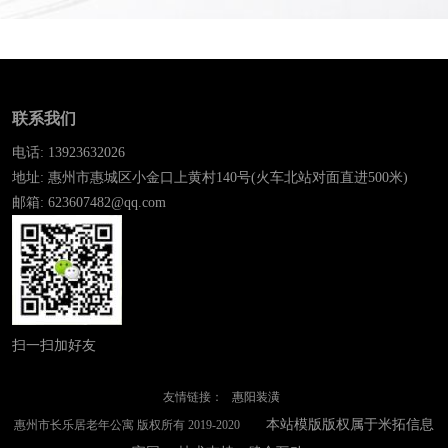
联系我们
电话: 13923632026
地址: 惠州市惠城区小金口上黄村140号(火车北站对面直进500米)
邮箱: 623607482@qq.com
扫一扫加好友
友情链接：
惠阳装潢
本站模版版权属于米拓信息
惠州市长乐居老年公寓 版权所有 2019-2020