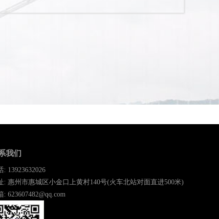
系我们
: 13923632026
址: 惠州市惠城区小金口上黄村140号(火车北站对面直进500米)
: 623607482@qq.com