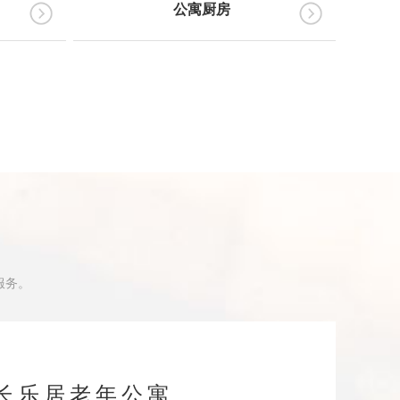
公寓厨房
服务。
长乐居老年公寓