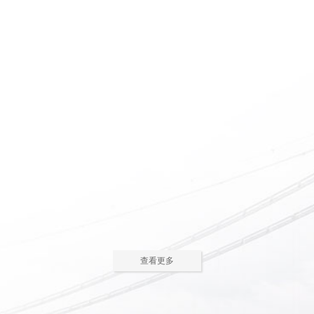
惠州养老院怎么护理瘫痪
惠州老人院如何安排老年
老人
人的居住环境
现在多数的养老院都已是医养
老人院是老年人休息睡觉的地
结合了。老年人体质弱，一旦生
方，环境质量直接关系到老年人的
2023-05-05
2023-04-09
病，多数情况下都会面临卧床修
健康长寿。由于老年人适应能力和
养，这时候就需...
抗病能力较...
惠州老人院哪家好
惠州敬老院如何为老年人
进行睡眠护理
一方面随着现代人思想的开
老年人因为身体机能的衰退和
放，另一方面老年人退休收入的稳
年纪的增大，很容易因为病或者各
2023-04-05
2023-04-01
步上升，选择惠州老人院进行疗养
种各样的原因导致失眠、多梦，睡
的老人越来越...
眠质量差等...
在惠州老人院糖尿病老人
养老机构有哪些类型？适
主食该怎么吃
合哪些老年人
糖尿病老人在日常饮食中，主
养老机构是针对机构养老形态
查看更多
食是占比较大的一部分，主食的选
的一种统称，常见的养老机构大致
2023-03-28
2023-03-24
择对控制血糖水平至关重要。那
有这些类型：养老社区、老年公
么，糖尿病老...
寓、养老院、...