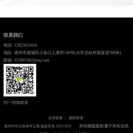
联系我们
电话: 13923632026
地址: 惠州市惠城区小金口上黄村140号(火车北站对面直进500米)
邮箱: 623607482@qq.com
扫一扫加好友
友情链接：
惠阳装潢
本站模版版权属于米拓信息
惠州市长乐居老年公寓 版权所有 2019-2020