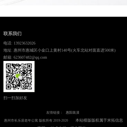
联系我们
电话: 13923632026
地址: 惠州市惠城区小金口上黄村140号(火车北站对面直进500米)
邮箱: 623607482@qq.com
扫一扫加好友
友情链接：
惠阳装潢
本站模版版权属于米拓信息
惠州市长乐居老年公寓 版权所有 2019-2020