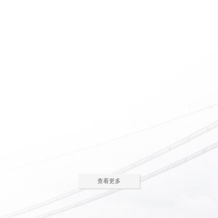
惠州养老院怎么护理瘫痪
惠州老人院如何安排老年
老人
人的居住环境
现在多数的养老院都已是医养
老人院是老年人休息睡觉的地
结合了。老年人体质弱，一旦生
方，环境质量直接关系到老年人的
2023-05-05
2023-04-09
病，多数情况下都会面临卧床修
健康长寿。由于老年人适应能力和
养，这时候就需...
抗病能力较...
惠州老人院哪家好
惠州敬老院如何为老年人
进行睡眠护理
一方面随着现代人思想的开
老年人因为身体机能的衰退和
放，另一方面老年人退休收入的稳
年纪的增大，很容易因为病或者各
2023-04-05
2023-04-01
步上升，选择惠州老人院进行疗养
种各样的原因导致失眠、多梦，睡
的老人越来越...
眠质量差等...
在惠州老人院糖尿病老人
养老机构有哪些类型？适
主食该怎么吃
合哪些老年人
糖尿病老人在日常饮食中，主
养老机构是针对机构养老形态
查看更多
食是占比较大的一部分，主食的选
的一种统称，常见的养老机构大致
2023-03-28
2023-03-24
择对控制血糖水平至关重要。那
有这些类型：养老社区、老年公
么，糖尿病老...
寓、养老院、...