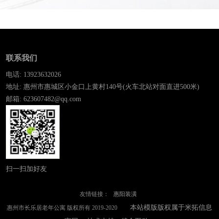
联系我们
电话: 13923632026
地址: 惠州市惠城区小金口上黄村140号(火车北站对面直进500米)
邮箱: 623607482@qq.com
扫一扫加好友
友情链接：
惠阳装潢
本站模版版权属于米拓信息
惠州市长乐居老年公寓 版权所有 2019-2020