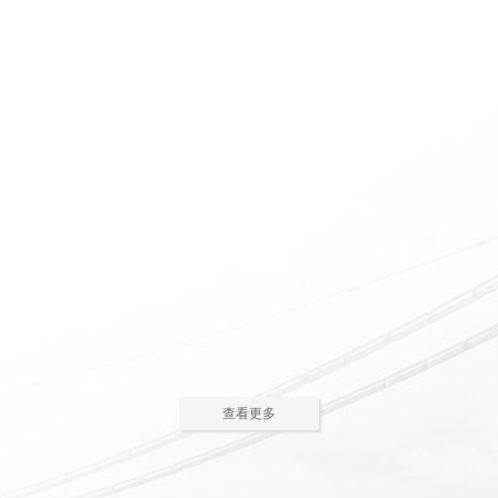
惠州养老院怎么护理瘫痪
惠州老人院如何安排老年
老人
人的居住环境
现在多数的养老院都已是医养
老人院是老年人休息睡觉的地
结合了。老年人体质弱，一旦生
方，环境质量直接关系到老年人的
2023-05-05
2023-04-09
病，多数情况下都会面临卧床修
健康长寿。由于老年人适应能力和
养，这时候就需...
抗病能力较...
惠州老人院哪家好
惠州敬老院如何为老年人
进行睡眠护理
一方面随着现代人思想的开
老年人因为身体机能的衰退和
放，另一方面老年人退休收入的稳
年纪的增大，很容易因为病或者各
2023-04-05
2023-04-01
步上升，选择惠州老人院进行疗养
种各样的原因导致失眠、多梦，睡
的老人越来越...
眠质量差等...
在惠州老人院糖尿病老人
养老机构有哪些类型？适
主食该怎么吃
合哪些老年人
糖尿病老人在日常饮食中，主
养老机构是针对机构养老形态
查看更多
食是占比较大的一部分，主食的选
的一种统称，常见的养老机构大致
2023-03-28
2023-03-24
择对控制血糖水平至关重要。那
有这些类型：养老社区、老年公
么，糖尿病老...
寓、养老院、...