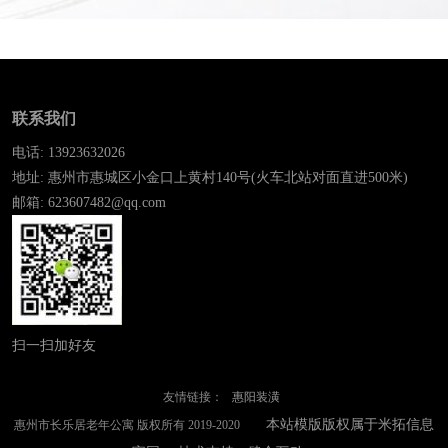
联系我们
电话: 13923632026
地址: 惠州市惠城区小金口上黄村140号(火车北站对面直进500米)
邮箱: 623607482@qq.com
扫一扫加好友
友情链接：
惠阳装潢
本站模版版权属于米拓信息
惠州市长乐居老年公寓 版权所有 2019-2020