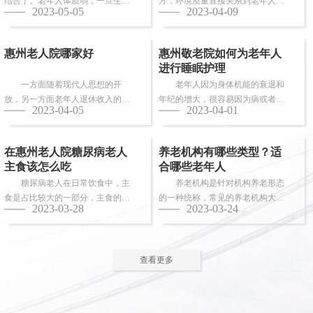
结合了。老年人体质弱，一旦生
方，环境质量直接关系到老年人的
2023-05-05
2023-04-09
病，多数情况下都会面临卧床修
健康长寿。由于老年人适应能力和
养，这时候就需...
抗病能力较...
惠州老人院哪家好
惠州敬老院如何为老年人
进行睡眠护理
一方面随着现代人思想的开
老年人因为身体机能的衰退和
放，另一方面老年人退休收入的稳
年纪的增大，很容易因为病或者各
2023-04-05
2023-04-01
步上升，选择惠州老人院进行疗养
种各样的原因导致失眠、多梦，睡
的老人越来越...
眠质量差等...
在惠州老人院糖尿病老人
养老机构有哪些类型？适
主食该怎么吃
合哪些老年人
糖尿病老人在日常饮食中，主
养老机构是针对机构养老形态
食是占比较大的一部分，主食的选
的一种统称，常见的养老机构大致
2023-03-28
2023-03-24
择对控制血糖水平至关重要。那
有这些类型：养老社区、老年公
么，糖尿病老...
寓、养老院、...
查看更多