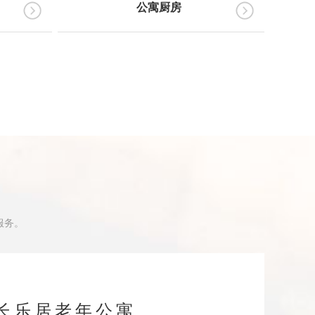
公寓厨房
服务。
长乐居老年公寓