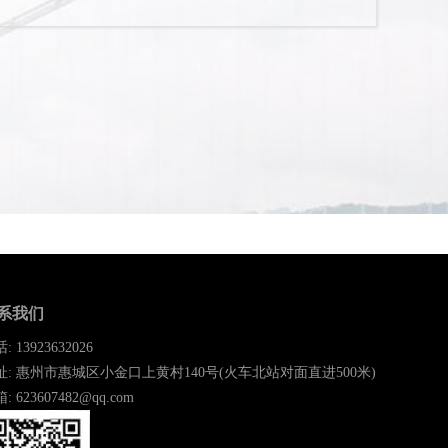
系我们
: 13923632026
址: 惠州市惠城区小金口上黄村140号(火车北站对面直进500米)
: 623607482@qq.com