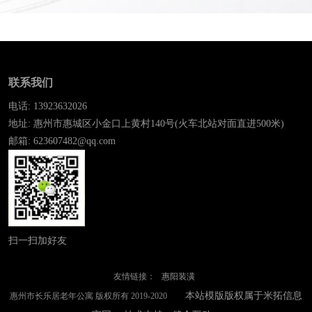
联系我们
电话: 13923632026
地址: 惠州市惠城区小金口上黄村140号(火车北站对面直进500米)
邮箱: 623607482@qq.com
扫一扫加好友
友情链接：
惠阳装潢
本站模版版权属于米拓信息
惠州市长乐居老年公寓 版权所有 2019-2020