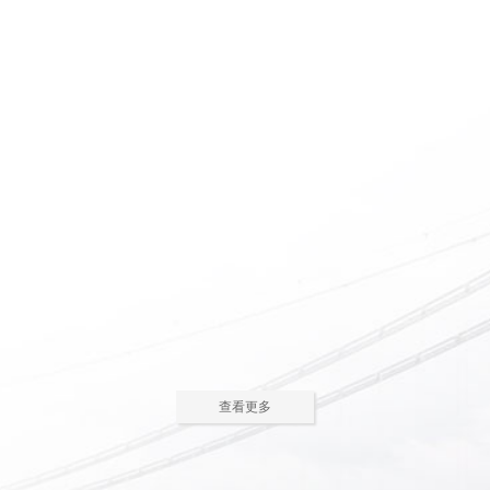
惠州养老院怎么护理瘫痪
惠州老人院如何安排老年
老人
人的居住环境
现在多数的养老院都已是医养
老人院是老年人休息睡觉的地
结合了。老年人体质弱，一旦生
方，环境质量直接关系到老年人的
2023-05-05
2023-04-09
病，多数情况下都会面临卧床修
健康长寿。由于老年人适应能力和
养，这时候就需...
抗病能力较...
惠州老人院哪家好
惠州敬老院如何为老年人
进行睡眠护理
一方面随着现代人思想的开
老年人因为身体机能的衰退和
放，另一方面老年人退休收入的稳
年纪的增大，很容易因为病或者各
2023-04-05
2023-04-01
步上升，选择惠州老人院进行疗养
种各样的原因导致失眠、多梦，睡
的老人越来越...
眠质量差等...
在惠州老人院糖尿病老人
养老机构有哪些类型？适
主食该怎么吃
合哪些老年人
糖尿病老人在日常饮食中，主
养老机构是针对机构养老形态
查看更多
食是占比较大的一部分，主食的选
的一种统称，常见的养老机构大致
2023-03-28
2023-03-24
择对控制血糖水平至关重要。那
有这些类型：养老社区、老年公
么，糖尿病老...
寓、养老院、...