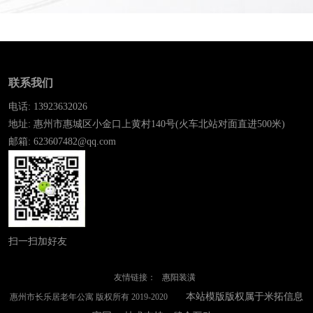
联系我们
电话: 13923632026
地址: 惠州市惠城区小金口上黄村140号(火车北站对面直进500米)
邮箱: 623607482@qq.com
扫一扫加好友
友情链接：
惠阳装潢
本站模版版权属于米拓信息
惠州市长乐居老年公寓 版权所有 2019-2020