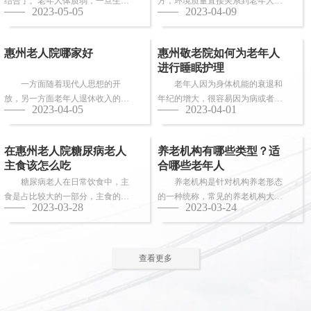
结合了。老年人体质弱，一旦生
方，环境质量直接关系到老年人的
2023-05-05
2023-04-09
病，多数情况下都会面临卧床修
健康长寿。由于老年人适应能力和
养，这时候就需...
抗病能力较...
惠州老人院哪家好
惠州敬老院如何为老年人
进行睡眠护理
一方面随着现代人思想的开
老年人因为身体机能的衰退和
放，另一方面老年人退休收入的稳
年纪的增大，很容易因为病或者各
2023-04-05
2023-04-01
步上升，选择惠州老人院进行疗养
种各样的原因导致失眠、多梦，睡
的老人越来越...
眠质量差等...
在惠州老人院糖尿病老人
养老机构有哪些类型？适
主食该怎么吃
合哪些老年人
糖尿病老人在日常饮食中，主
养老机构是针对机构养老形态
食是占比较大的一部分，主食的选
的一种统称，常见的养老机构大致
2023-03-28
2023-03-24
择对控制血糖水平至关重要。那
有这些类型：养老社区、老年公
么，糖尿病老...
寓、养老院、...
查看更多