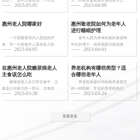
结合了。老年人体质弱，一旦生
方，环境质量直接关系到老年人的
2023-05-05
2023-04-09
病，多数情况下都会面临卧床修
健康长寿。由于老年人适应能力和
养，这时候就需...
抗病能力较...
惠州老人院哪家好
惠州敬老院如何为老年人
进行睡眠护理
一方面随着现代人思想的开
老年人因为身体机能的衰退和
放，另一方面老年人退休收入的稳
年纪的增大，很容易因为病或者各
2023-04-05
2023-04-01
步上升，选择惠州老人院进行疗养
种各样的原因导致失眠、多梦，睡
的老人越来越...
眠质量差等...
在惠州老人院糖尿病老人
养老机构有哪些类型？适
主食该怎么吃
合哪些老年人
糖尿病老人在日常饮食中，主
养老机构是针对机构养老形态
食是占比较大的一部分，主食的选
的一种统称，常见的养老机构大致
2023-03-28
2023-03-24
择对控制血糖水平至关重要。那
有这些类型：养老社区、老年公
么，糖尿病老...
寓、养老院、...
查看更多