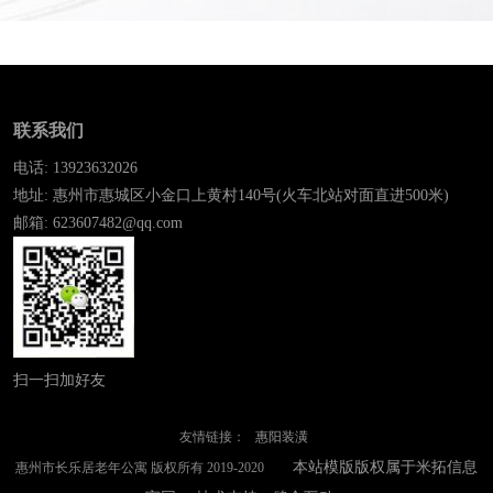
联系我们
电话: 13923632026
地址: 惠州市惠城区小金口上黄村140号(火车北站对面直进500米)
邮箱: 623607482@qq.com
扫一扫加好友
友情链接：
惠阳装潢
本站模版版权属于米拓信息
惠州市长乐居老年公寓 版权所有 2019-2020