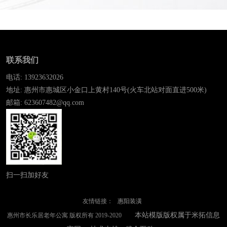
联系我们
电话: 13923632026
地址: 惠州市惠城区小金口上黄村140号(火车北站对面直进500米)
邮箱: 623607482@qq.com
扫一扫加好友
友情链接：
惠阳装潢
本站模版版权属于米拓信息
惠州市长乐居老年公寓 版权所有 2019-2020