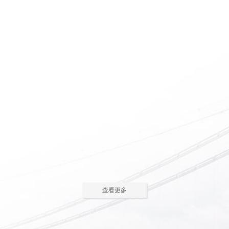
惠州养老院怎么护理瘫痪
惠州老人院如何安排老年
老人
人的居住环境
现在多数的养老院都已是医养
老人院是老年人休息睡觉的地
结合了。老年人体质弱，一旦生
方，环境质量直接关系到老年人的
2023-05-05
2023-04-09
病，多数情况下都会面临卧床修
健康长寿。由于老年人适应能力和
养，这时候就需...
抗病能力较...
惠州老人院哪家好
惠州敬老院如何为老年人
进行睡眠护理
一方面随着现代人思想的开
老年人因为身体机能的衰退和
放，另一方面老年人退休收入的稳
年纪的增大，很容易因为病或者各
2023-04-05
2023-04-01
步上升，选择惠州老人院进行疗养
种各样的原因导致失眠、多梦，睡
的老人越来越...
眠质量差等...
在惠州老人院糖尿病老人
养老机构有哪些类型？适
主食该怎么吃
合哪些老年人
糖尿病老人在日常饮食中，主
养老机构是针对机构养老形态
查看更多
食是占比较大的一部分，主食的选
的一种统称，常见的养老机构大致
2023-03-28
2023-03-24
择对控制血糖水平至关重要。那
有这些类型：养老社区、老年公
么，糖尿病老...
寓、养老院、...