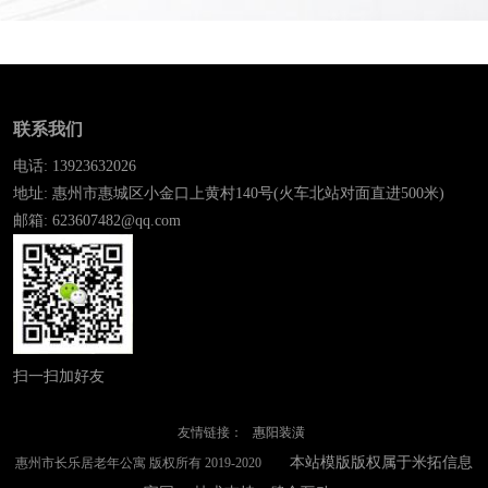
联系我们
电话: 13923632026
地址: 惠州市惠城区小金口上黄村140号(火车北站对面直进500米)
邮箱: 623607482@qq.com
扫一扫加好友
友情链接：
惠阳装潢
本站模版版权属于米拓信息
惠州市长乐居老年公寓 版权所有 2019-2020