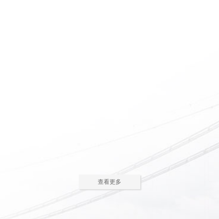
惠州养老院怎么护理瘫痪
惠州老人院如何安排老年
老人
人的居住环境
现在多数的养老院都已是医养
老人院是老年人休息睡觉的地
结合了。老年人体质弱，一旦生
方，环境质量直接关系到老年人的
2023-05-05
2023-04-09
病，多数情况下都会面临卧床修
健康长寿。由于老年人适应能力和
养，这时候就需...
抗病能力较...
惠州老人院哪家好
惠州敬老院如何为老年人
进行睡眠护理
一方面随着现代人思想的开
老年人因为身体机能的衰退和
放，另一方面老年人退休收入的稳
年纪的增大，很容易因为病或者各
2023-04-05
2023-04-01
步上升，选择惠州老人院进行疗养
种各样的原因导致失眠、多梦，睡
的老人越来越...
眠质量差等...
在惠州老人院糖尿病老人
养老机构有哪些类型？适
主食该怎么吃
合哪些老年人
糖尿病老人在日常饮食中，主
养老机构是针对机构养老形态
查看更多
食是占比较大的一部分，主食的选
的一种统称，常见的养老机构大致
2023-03-28
2023-03-24
择对控制血糖水平至关重要。那
有这些类型：养老社区、老年公
么，糖尿病老...
寓、养老院、...