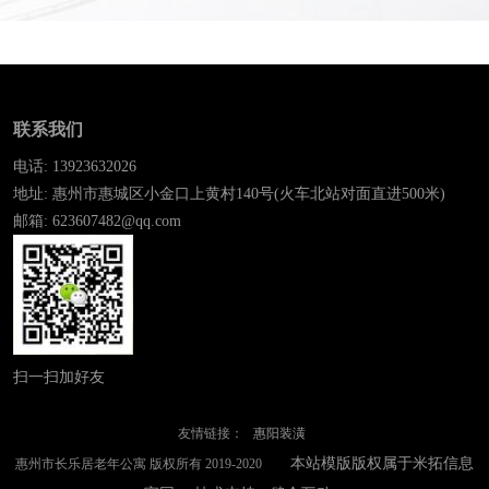
联系我们
电话: 13923632026
地址: 惠州市惠城区小金口上黄村140号(火车北站对面直进500米)
邮箱: 623607482@qq.com
扫一扫加好友
友情链接：
惠阳装潢
本站模版版权属于米拓信息
惠州市长乐居老年公寓 版权所有 2019-2020