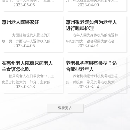
结合了。老年人体质弱，一旦生
方，环境质量直接关系到老年人的
2023-05-05
2023-04-09
病，多数情况下都会面临卧床修
健康长寿。由于老年人适应能力和
养，这时候就需...
抗病能力较...
惠州老人院哪家好
惠州敬老院如何为老年人
进行睡眠护理
一方面随着现代人思想的开
老年人因为身体机能的衰退和
放，另一方面老年人退休收入的稳
年纪的增大，很容易因为病或者各
2023-04-05
2023-04-01
步上升，选择惠州老人院进行疗养
种各样的原因导致失眠、多梦，睡
的老人越来越...
眠质量差等...
在惠州老人院糖尿病老人
养老机构有哪些类型？适
主食该怎么吃
合哪些老年人
糖尿病老人在日常饮食中，主
养老机构是针对机构养老形态
食是占比较大的一部分，主食的选
的一种统称，常见的养老机构大致
2023-03-28
2023-03-24
择对控制血糖水平至关重要。那
有这些类型：养老社区、老年公
么，糖尿病老...
寓、养老院、...
查看更多