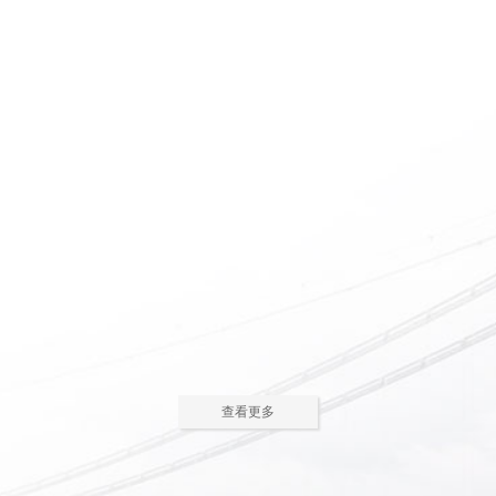
惠州养老院怎么护理瘫痪
惠州老人院如何安排老年
老人
人的居住环境
现在多数的养老院都已是医养
老人院是老年人休息睡觉的地
结合了。老年人体质弱，一旦生
方，环境质量直接关系到老年人的
2023-05-05
2023-04-09
病，多数情况下都会面临卧床修
健康长寿。由于老年人适应能力和
养，这时候就需...
抗病能力较...
惠州老人院哪家好
惠州敬老院如何为老年人
进行睡眠护理
一方面随着现代人思想的开
老年人因为身体机能的衰退和
放，另一方面老年人退休收入的稳
年纪的增大，很容易因为病或者各
2023-04-05
2023-04-01
步上升，选择惠州老人院进行疗养
种各样的原因导致失眠、多梦，睡
的老人越来越...
眠质量差等...
在惠州老人院糖尿病老人
养老机构有哪些类型？适
主食该怎么吃
合哪些老年人
糖尿病老人在日常饮食中，主
养老机构是针对机构养老形态
查看更多
食是占比较大的一部分，主食的选
的一种统称，常见的养老机构大致
2023-03-28
2023-03-24
择对控制血糖水平至关重要。那
有这些类型：养老社区、老年公
么，糖尿病老...
寓、养老院、...