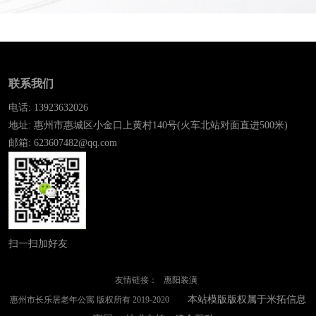
联系我们
电话: 13923632026
地址: 惠州市惠城区小金口上黄村140号(火车北站对面直进500米)
邮箱: 623607482@qq.com
扫一扫加好友
友情链接：
惠阳装潢
本站模版版权属于米拓信息
惠州市长乐居老年公寓 版权所有 2019-2020