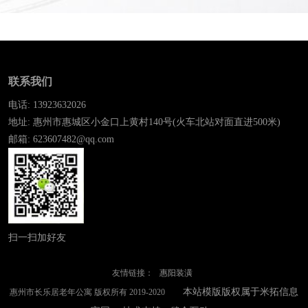
联系我们
电话: 13923632026
地址: 惠州市惠城区小金口上黄村140号(火车北站对面直进500米)
邮箱: 623607482@qq.com
扫一扫加好友
友情链接：
惠阳装潢
本站模版版权属于米拓信息
惠州市长乐居老年公寓 版权所有 2019-2020