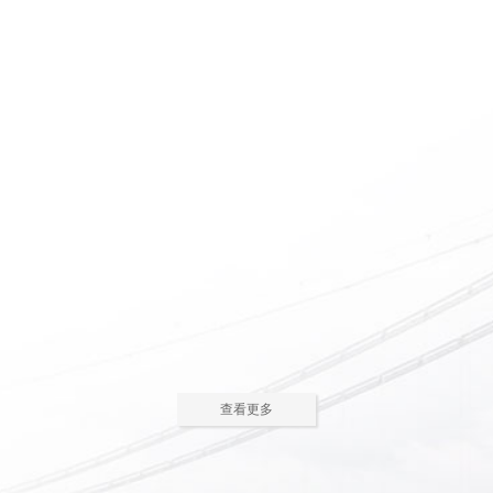
惠州养老院怎么护理瘫痪
惠州老人院如何安排老年
老人
人的居住环境
现在多数的养老院都已是医养
老人院是老年人休息睡觉的地
结合了。老年人体质弱，一旦生
方，环境质量直接关系到老年人的
2023-05-05
2023-04-09
病，多数情况下都会面临卧床修
健康长寿。由于老年人适应能力和
养，这时候就需...
抗病能力较...
惠州老人院哪家好
惠州敬老院如何为老年人
进行睡眠护理
一方面随着现代人思想的开
老年人因为身体机能的衰退和
放，另一方面老年人退休收入的稳
年纪的增大，很容易因为病或者各
2023-04-05
2023-04-01
步上升，选择惠州老人院进行疗养
种各样的原因导致失眠、多梦，睡
的老人越来越...
眠质量差等...
在惠州老人院糖尿病老人
养老机构有哪些类型？适
主食该怎么吃
合哪些老年人
糖尿病老人在日常饮食中，主
养老机构是针对机构养老形态
查看更多
食是占比较大的一部分，主食的选
的一种统称，常见的养老机构大致
2023-03-28
2023-03-24
择对控制血糖水平至关重要。那
有这些类型：养老社区、老年公
么，糖尿病老...
寓、养老院、...