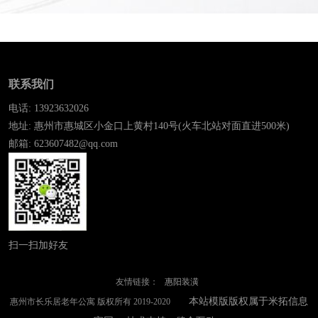
联系我们
电话: 13923632026
地址: 惠州市惠城区小金口上黄村140号(火车北站对面直进500米)
邮箱: 623607482@qq.com
扫一扫加好友
友情链接：
惠阳装潢
本站模版版权属于米拓信息
惠州市长乐居老年公寓 版权所有 2019-2020