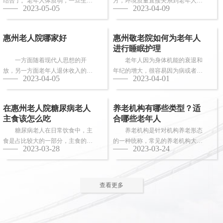
结合了。老年人体质弱，一旦生
方，环境质量直接关系到老年人的
2023-05-05
2023-04-09
病，多数情况下都会面临卧床修
健康长寿。由于老年人适应能力和
养，这时候就需...
抗病能力较...
惠州老人院哪家好
惠州敬老院如何为老年人
进行睡眠护理
一方面随着现代人思想的开
老年人因为身体机能的衰退和
放，另一方面老年人退休收入的稳
年纪的增大，很容易因为病或者各
2023-04-05
2023-04-01
步上升，选择惠州老人院进行疗养
种各样的原因导致失眠、多梦，睡
的老人越来越...
眠质量差等...
在惠州老人院糖尿病老人
养老机构有哪些类型？适
主食该怎么吃
合哪些老年人
糖尿病老人在日常饮食中，主
养老机构是针对机构养老形态
食是占比较大的一部分，主食的选
的一种统称，常见的养老机构大致
2023-03-28
2023-03-24
择对控制血糖水平至关重要。那
有这些类型：养老社区、老年公
么，糖尿病老...
寓、养老院、...
查看更多