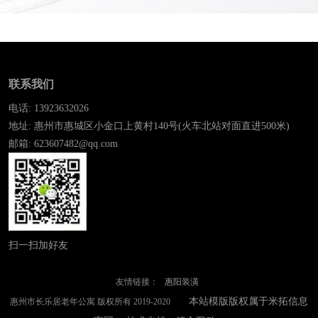
联系我们
电话: 13923632026
地址: 惠州市惠城区小金口上黄村140号(火车北站对面直进500米)
邮箱: 623607482@qq.com
扫一扫加好友
友情链接：
惠阳装潢
本站模版版权属于米拓信息
惠州市长乐居老年公寓 版权所有 2019-2020