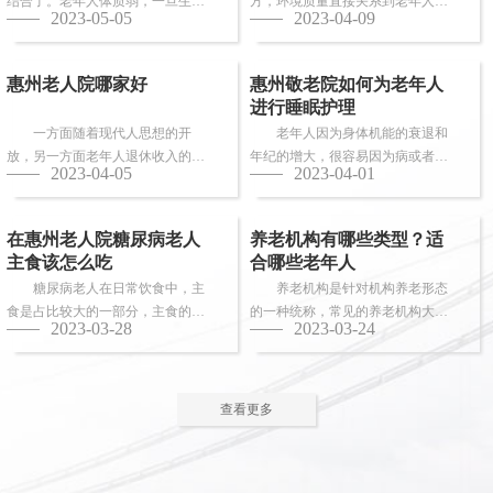
结合了。老年人体质弱，一旦生
方，环境质量直接关系到老年人的
2023-05-05
2023-04-09
病，多数情况下都会面临卧床修
健康长寿。由于老年人适应能力和
养，这时候就需...
抗病能力较...
惠州老人院哪家好
惠州敬老院如何为老年人
进行睡眠护理
一方面随着现代人思想的开
老年人因为身体机能的衰退和
放，另一方面老年人退休收入的稳
年纪的增大，很容易因为病或者各
2023-04-05
2023-04-01
步上升，选择惠州老人院进行疗养
种各样的原因导致失眠、多梦，睡
的老人越来越...
眠质量差等...
在惠州老人院糖尿病老人
养老机构有哪些类型？适
主食该怎么吃
合哪些老年人
糖尿病老人在日常饮食中，主
养老机构是针对机构养老形态
食是占比较大的一部分，主食的选
的一种统称，常见的养老机构大致
2023-03-28
2023-03-24
择对控制血糖水平至关重要。那
有这些类型：养老社区、老年公
么，糖尿病老...
寓、养老院、...
查看更多