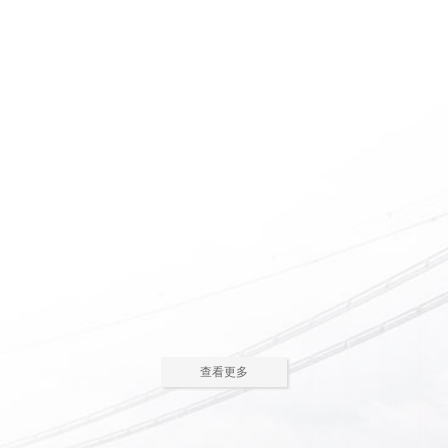
惠州养老院怎么护理瘫痪
惠州老人院如何安排老年
老人
人的居住环境
现在多数的养老院都已是医养
老人院是老年人休息睡觉的地
结合了。老年人体质弱，一旦生
方，环境质量直接关系到老年人的
2023-05-05
2023-04-09
病，多数情况下都会面临卧床修
健康长寿。由于老年人适应能力和
养，这时候就需...
抗病能力较...
惠州老人院哪家好
惠州敬老院如何为老年人
进行睡眠护理
一方面随着现代人思想的开
老年人因为身体机能的衰退和
放，另一方面老年人退休收入的稳
年纪的增大，很容易因为病或者各
2023-04-05
2023-04-01
步上升，选择惠州老人院进行疗养
种各样的原因导致失眠、多梦，睡
的老人越来越...
眠质量差等...
在惠州老人院糖尿病老人
养老机构有哪些类型？适
主食该怎么吃
合哪些老年人
糖尿病老人在日常饮食中，主
养老机构是针对机构养老形态
查看更多
食是占比较大的一部分，主食的选
的一种统称，常见的养老机构大致
2023-03-28
2023-03-24
择对控制血糖水平至关重要。那
有这些类型：养老社区、老年公
么，糖尿病老...
寓、养老院、...