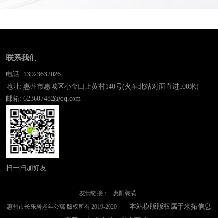
联系我们
电话: 13923632026
地址: 惠州市惠城区小金口上黄村140号(火车北站对面直进500米)
邮箱: 623607482@qq.com
扫一扫加好友
友情链接：
惠阳装潢
本站模版版权属于米拓信息
惠州市长乐居老年公寓 版权所有 2019-2020