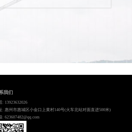
系我们
: 13923632026
址: 惠州市惠城区小金口上黄村140号(火车北站对面直进500米)
: 623607482@qq.com