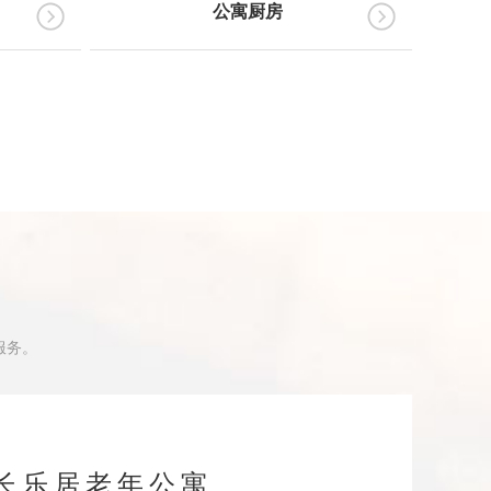
公寓厨房
服务。
长乐居老年公寓