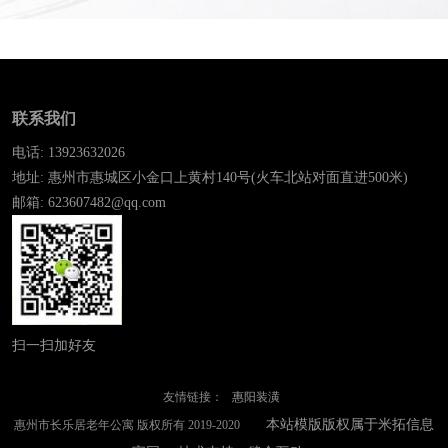
联系我们
电话: 13923632026
地址: 惠州市惠城区小金口上黄村140号(火车北站对面直进500米)
邮箱: 623607482@qq.com
扫一扫加好友
友情链接：
惠阳装潢
本站模版版权属于米拓信息
惠州市长乐居老年公寓 版权所有 2019-2020