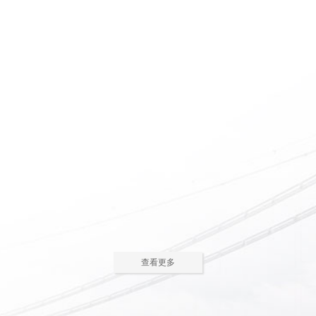
惠州养老院怎么护理瘫痪
惠州老人院如何安排老年
老人
人的居住环境
现在多数的养老院都已是医养
老人院是老年人休息睡觉的地
结合了。老年人体质弱，一旦生
方，环境质量直接关系到老年人的
2023-05-05
2023-04-09
病，多数情况下都会面临卧床修
健康长寿。由于老年人适应能力和
养，这时候就需...
抗病能力较...
惠州老人院哪家好
惠州敬老院如何为老年人
进行睡眠护理
一方面随着现代人思想的开
老年人因为身体机能的衰退和
放，另一方面老年人退休收入的稳
年纪的增大，很容易因为病或者各
2023-04-05
2023-04-01
步上升，选择惠州老人院进行疗养
种各样的原因导致失眠、多梦，睡
的老人越来越...
眠质量差等...
在惠州老人院糖尿病老人
养老机构有哪些类型？适
主食该怎么吃
合哪些老年人
糖尿病老人在日常饮食中，主
养老机构是针对机构养老形态
查看更多
食是占比较大的一部分，主食的选
的一种统称，常见的养老机构大致
2023-03-28
2023-03-24
择对控制血糖水平至关重要。那
有这些类型：养老社区、老年公
么，糖尿病老...
寓、养老院、...