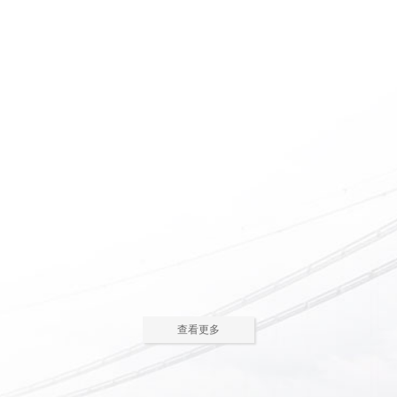
惠州养老院怎么护理瘫痪
惠州老人院如何安排老年
老人
人的居住环境
现在多数的养老院都已是医养
老人院是老年人休息睡觉的地
结合了。老年人体质弱，一旦生
方，环境质量直接关系到老年人的
2023-05-05
2023-04-09
病，多数情况下都会面临卧床修
健康长寿。由于老年人适应能力和
养，这时候就需...
抗病能力较...
惠州老人院哪家好
惠州敬老院如何为老年人
进行睡眠护理
一方面随着现代人思想的开
老年人因为身体机能的衰退和
放，另一方面老年人退休收入的稳
年纪的增大，很容易因为病或者各
2023-04-05
2023-04-01
步上升，选择惠州老人院进行疗养
种各样的原因导致失眠、多梦，睡
的老人越来越...
眠质量差等...
在惠州老人院糖尿病老人
养老机构有哪些类型？适
主食该怎么吃
合哪些老年人
糖尿病老人在日常饮食中，主
养老机构是针对机构养老形态
查看更多
食是占比较大的一部分，主食的选
的一种统称，常见的养老机构大致
2023-03-28
2023-03-24
择对控制血糖水平至关重要。那
有这些类型：养老社区、老年公
么，糖尿病老...
寓、养老院、...