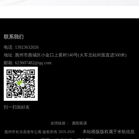
联系我们
电话: 13923632026
地址: 惠州市惠城区小金口上黄村140号(火车北站对面直进500米)
邮箱: 623607482@qq.com
扫一扫加好友
友情链接：
惠阳装潢
本站模版版权属于米拓信息
惠州市长乐居老年公寓 版权所有 2019-2020