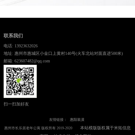
联系我们
电话: 13923632026
地址: 惠州市惠城区小金口上黄村140号(火车北站对面直进500米)
邮箱: 623607482@qq.com
扫一扫加好友
友情链接：
惠阳装潢
本站模版版权属于米拓信息
惠州市长乐居老年公寓 版权所有 2019-2020