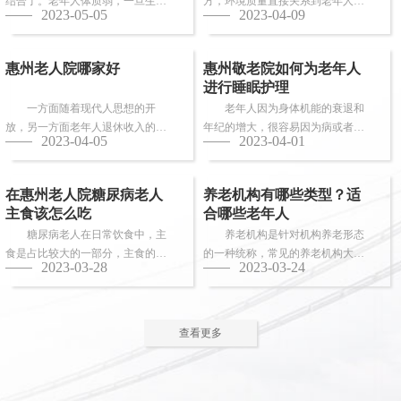
结合了。老年人体质弱，一旦生
方，环境质量直接关系到老年人的
2023-05-05
2023-04-09
病，多数情况下都会面临卧床修
健康长寿。由于老年人适应能力和
养，这时候就需...
抗病能力较...
惠州老人院哪家好
惠州敬老院如何为老年人
进行睡眠护理
一方面随着现代人思想的开
老年人因为身体机能的衰退和
放，另一方面老年人退休收入的稳
年纪的增大，很容易因为病或者各
2023-04-05
2023-04-01
步上升，选择惠州老人院进行疗养
种各样的原因导致失眠、多梦，睡
的老人越来越...
眠质量差等...
在惠州老人院糖尿病老人
养老机构有哪些类型？适
主食该怎么吃
合哪些老年人
糖尿病老人在日常饮食中，主
养老机构是针对机构养老形态
食是占比较大的一部分，主食的选
的一种统称，常见的养老机构大致
2023-03-28
2023-03-24
择对控制血糖水平至关重要。那
有这些类型：养老社区、老年公
么，糖尿病老...
寓、养老院、...
查看更多