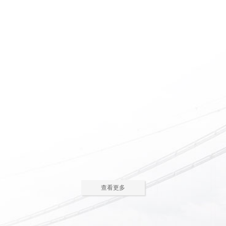
惠州养老院怎么护理瘫痪
惠州老人院如何安排老年
老人
人的居住环境
现在多数的养老院都已是医养
老人院是老年人休息睡觉的地
结合了。老年人体质弱，一旦生
方，环境质量直接关系到老年人的
2023-05-05
2023-04-09
病，多数情况下都会面临卧床修
健康长寿。由于老年人适应能力和
养，这时候就需...
抗病能力较...
惠州老人院哪家好
惠州敬老院如何为老年人
进行睡眠护理
一方面随着现代人思想的开
老年人因为身体机能的衰退和
放，另一方面老年人退休收入的稳
年纪的增大，很容易因为病或者各
2023-04-05
2023-04-01
步上升，选择惠州老人院进行疗养
种各样的原因导致失眠、多梦，睡
的老人越来越...
眠质量差等...
在惠州老人院糖尿病老人
养老机构有哪些类型？适
主食该怎么吃
合哪些老年人
糖尿病老人在日常饮食中，主
养老机构是针对机构养老形态
查看更多
食是占比较大的一部分，主食的选
的一种统称，常见的养老机构大致
2023-03-28
2023-03-24
择对控制血糖水平至关重要。那
有这些类型：养老社区、老年公
么，糖尿病老...
寓、养老院、...