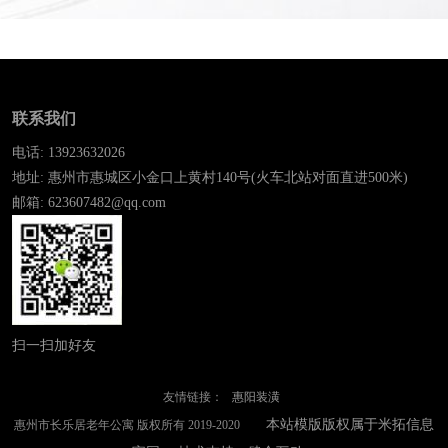
联系我们
电话: 13923632026
地址: 惠州市惠城区小金口上黄村140号(火车北站对面直进500米)
邮箱: 623607482@qq.com
扫一扫加好友
友情链接：
惠阳装潢
本站模版版权属于米拓信息
惠州市长乐居老年公寓 版权所有 2019-2020