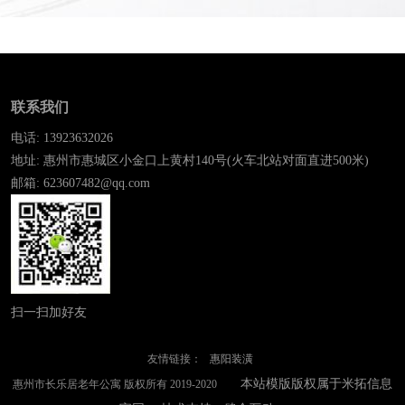
联系我们
电话: 13923632026
地址: 惠州市惠城区小金口上黄村140号(火车北站对面直进500米)
邮箱: 623607482@qq.com
扫一扫加好友
友情链接：
惠阳装潢
本站模版版权属于米拓信息
惠州市长乐居老年公寓 版权所有 2019-2020