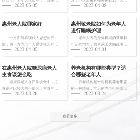
结合了。老年人体质弱，一旦生
方，环境质量直接关系到老年人的
2023-05-05
2023-04-09
病，多数情况下都会面临卧床修
健康长寿。由于老年人适应能力和
养，这时候就需...
抗病能力较...
惠州老人院哪家好
惠州敬老院如何为老年人
进行睡眠护理
一方面随着现代人思想的开
老年人因为身体机能的衰退和
放，另一方面老年人退休收入的稳
年纪的增大，很容易因为病或者各
2023-04-05
2023-04-01
步上升，选择惠州老人院进行疗养
种各样的原因导致失眠、多梦，睡
的老人越来越...
眠质量差等...
在惠州老人院糖尿病老人
养老机构有哪些类型？适
主食该怎么吃
合哪些老年人
糖尿病老人在日常饮食中，主
养老机构是针对机构养老形态
食是占比较大的一部分，主食的选
的一种统称，常见的养老机构大致
2023-03-28
2023-03-24
择对控制血糖水平至关重要。那
有这些类型：养老社区、老年公
么，糖尿病老...
寓、养老院、...
查看更多