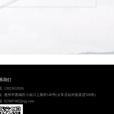
系我们
: 13923632026
址: 惠州市惠城区小金口上黄村140号(火车北站对面直进500米)
: 623607482@qq.com