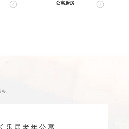
公寓厨房
服务。
长乐居老年公寓