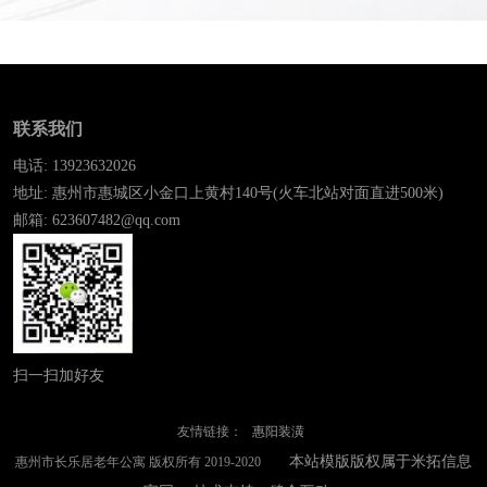
联系我们
电话: 13923632026
地址: 惠州市惠城区小金口上黄村140号(火车北站对面直进500米)
邮箱: 623607482@qq.com
扫一扫加好友
友情链接：
惠阳装潢
本站模版版权属于米拓信息
惠州市长乐居老年公寓 版权所有 2019-2020