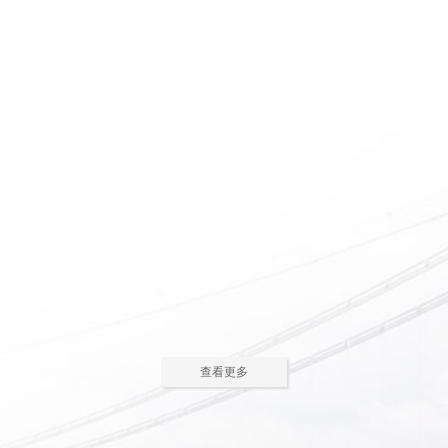
惠州养老院怎么护理瘫痪
惠州老人院如何安排老年
老人
人的居住环境
现在多数的养老院都已是医养
老人院是老年人休息睡觉的地
结合了。老年人体质弱，一旦生
方，环境质量直接关系到老年人的
2023-05-05
2023-04-09
病，多数情况下都会面临卧床修
健康长寿。由于老年人适应能力和
养，这时候就需...
抗病能力较...
惠州老人院哪家好
惠州敬老院如何为老年人
进行睡眠护理
一方面随着现代人思想的开
老年人因为身体机能的衰退和
放，另一方面老年人退休收入的稳
年纪的增大，很容易因为病或者各
2023-04-05
2023-04-01
步上升，选择惠州老人院进行疗养
种各样的原因导致失眠、多梦，睡
的老人越来越...
眠质量差等...
在惠州老人院糖尿病老人
养老机构有哪些类型？适
主食该怎么吃
合哪些老年人
糖尿病老人在日常饮食中，主
养老机构是针对机构养老形态
查看更多
食是占比较大的一部分，主食的选
的一种统称，常见的养老机构大致
2023-03-28
2023-03-24
择对控制血糖水平至关重要。那
有这些类型：养老社区、老年公
么，糖尿病老...
寓、养老院、...