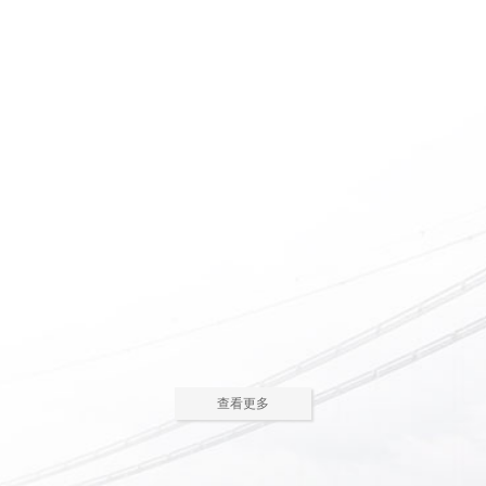
惠州养老院怎么护理瘫痪
惠州老人院如何安排老年
老人
人的居住环境
现在多数的养老院都已是医养
老人院是老年人休息睡觉的地
结合了。老年人体质弱，一旦生
方，环境质量直接关系到老年人的
2023-05-05
2023-04-09
病，多数情况下都会面临卧床修
健康长寿。由于老年人适应能力和
养，这时候就需...
抗病能力较...
惠州老人院哪家好
惠州敬老院如何为老年人
进行睡眠护理
一方面随着现代人思想的开
老年人因为身体机能的衰退和
放，另一方面老年人退休收入的稳
年纪的增大，很容易因为病或者各
2023-04-05
2023-04-01
步上升，选择惠州老人院进行疗养
种各样的原因导致失眠、多梦，睡
的老人越来越...
眠质量差等...
在惠州老人院糖尿病老人
养老机构有哪些类型？适
主食该怎么吃
合哪些老年人
糖尿病老人在日常饮食中，主
养老机构是针对机构养老形态
查看更多
食是占比较大的一部分，主食的选
的一种统称，常见的养老机构大致
2023-03-28
2023-03-24
择对控制血糖水平至关重要。那
有这些类型：养老社区、老年公
么，糖尿病老...
寓、养老院、...