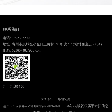
联系我们
电话: 13923632026
地址: 惠州市惠城区小金口上黄村140号(火车北站对面直进500米)
邮箱: 623607482@qq.com
扫一扫加好友
友情链接：
惠阳装潢
本站模版版权属于米拓信息
惠州市长乐居老年公寓 版权所有 2019-2020