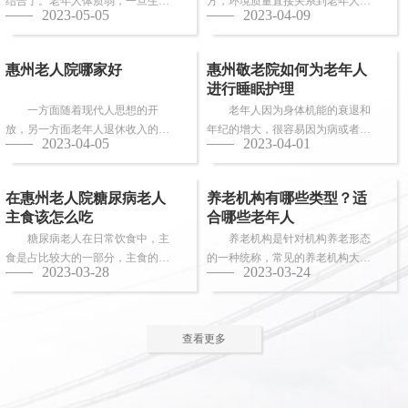
结合了。老年人体质弱，一旦生
方，环境质量直接关系到老年人的
2023-05-05
2023-04-09
病，多数情况下都会面临卧床修
健康长寿。由于老年人适应能力和
养，这时候就需...
抗病能力较...
惠州老人院哪家好
惠州敬老院如何为老年人
进行睡眠护理
一方面随着现代人思想的开
老年人因为身体机能的衰退和
放，另一方面老年人退休收入的稳
年纪的增大，很容易因为病或者各
2023-04-05
2023-04-01
步上升，选择惠州老人院进行疗养
种各样的原因导致失眠、多梦，睡
的老人越来越...
眠质量差等...
在惠州老人院糖尿病老人
养老机构有哪些类型？适
主食该怎么吃
合哪些老年人
糖尿病老人在日常饮食中，主
养老机构是针对机构养老形态
食是占比较大的一部分，主食的选
的一种统称，常见的养老机构大致
2023-03-28
2023-03-24
择对控制血糖水平至关重要。那
有这些类型：养老社区、老年公
么，糖尿病老...
寓、养老院、...
查看更多