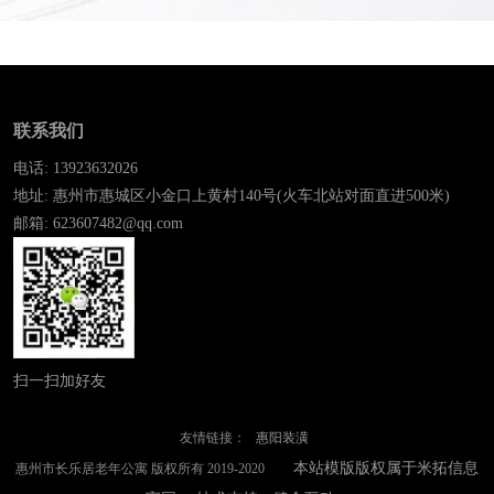
联系我们
电话: 13923632026
地址: 惠州市惠城区小金口上黄村140号(火车北站对面直进500米)
邮箱: 623607482@qq.com
扫一扫加好友
友情链接：
惠阳装潢
本站模版版权属于米拓信息
惠州市长乐居老年公寓 版权所有 2019-2020