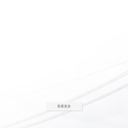
惠州养老院怎么护理瘫痪
惠州老人院如何安排老年
老人
人的居住环境
现在多数的养老院都已是医养
老人院是老年人休息睡觉的地
结合了。老年人体质弱，一旦生
方，环境质量直接关系到老年人的
2023-05-05
2023-04-09
病，多数情况下都会面临卧床修
健康长寿。由于老年人适应能力和
养，这时候就需...
抗病能力较...
惠州老人院哪家好
惠州敬老院如何为老年人
进行睡眠护理
一方面随着现代人思想的开
老年人因为身体机能的衰退和
放，另一方面老年人退休收入的稳
年纪的增大，很容易因为病或者各
2023-04-05
2023-04-01
步上升，选择惠州老人院进行疗养
种各样的原因导致失眠、多梦，睡
的老人越来越...
眠质量差等...
在惠州老人院糖尿病老人
养老机构有哪些类型？适
主食该怎么吃
合哪些老年人
糖尿病老人在日常饮食中，主
养老机构是针对机构养老形态
查看更多
食是占比较大的一部分，主食的选
的一种统称，常见的养老机构大致
2023-03-28
2023-03-24
择对控制血糖水平至关重要。那
有这些类型：养老社区、老年公
么，糖尿病老...
寓、养老院、...