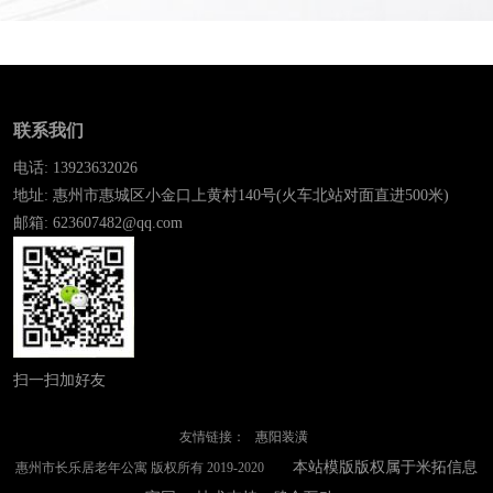
联系我们
电话: 13923632026
地址: 惠州市惠城区小金口上黄村140号(火车北站对面直进500米)
邮箱: 623607482@qq.com
扫一扫加好友
友情链接：
惠阳装潢
本站模版版权属于米拓信息
惠州市长乐居老年公寓 版权所有 2019-2020