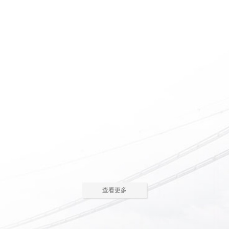
惠州养老院怎么护理瘫痪
惠州老人院如何安排老年
老人
人的居住环境
现在多数的养老院都已是医养
老人院是老年人休息睡觉的地
结合了。老年人体质弱，一旦生
方，环境质量直接关系到老年人的
2023-05-05
2023-04-09
病，多数情况下都会面临卧床修
健康长寿。由于老年人适应能力和
养，这时候就需...
抗病能力较...
惠州老人院哪家好
惠州敬老院如何为老年人
进行睡眠护理
一方面随着现代人思想的开
老年人因为身体机能的衰退和
放，另一方面老年人退休收入的稳
年纪的增大，很容易因为病或者各
2023-04-05
2023-04-01
步上升，选择惠州老人院进行疗养
种各样的原因导致失眠、多梦，睡
的老人越来越...
眠质量差等...
在惠州老人院糖尿病老人
养老机构有哪些类型？适
主食该怎么吃
合哪些老年人
糖尿病老人在日常饮食中，主
养老机构是针对机构养老形态
查看更多
食是占比较大的一部分，主食的选
的一种统称，常见的养老机构大致
2023-03-28
2023-03-24
择对控制血糖水平至关重要。那
有这些类型：养老社区、老年公
么，糖尿病老...
寓、养老院、...